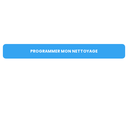
Nîmes
Spécialiste du nettoyage de voitures, ameublement,
terrasses, vitres, fins de chantier, diogène avec du matériel
haut de gamme et des produits 100% écologiques.
PROGRAMMER MON NETTOYAGE
VOIR LES TARIFS